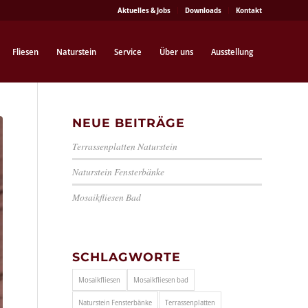
Aktuelles & Jobs
Downloads
Kontakt
Fliesen
Naturstein
Service
Über uns
Ausstellung
NEUE BEITRÄGE
Terrassenplatten Naturstein
Naturstein Fensterbänke
Mosaikfliesen Bad
SCHLAGWORTE
Mosaikfliesen
Mosaikfliesen bad
Naturstein Fensterbänke
Terrassenplatten