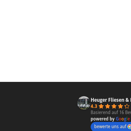
Heuger Fliesen &
4.3
Basierend auf 16 B
powered by
G
o
o
g
l
e
bewerte uns auf