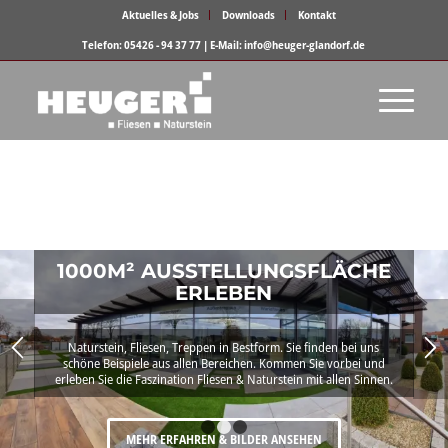
Aktuelles & Jobs
Downloads
Kontakt
Telefon: 05426 - 94 37 77 | E-Mail: info@heuger-glandorf.de
1000M² AUSSTELLUNGSFLÄCHE
ERLEBEN
Naturstein, Fliesen, Treppen in Bestform. Sie finden bei uns
schöne Beispiele aus allen Bereichen. Kommen Sie vorbei und
erleben Sie die Faszination Fliesen & Naturstein mit allen Sinnen.
1
2
3
MEHR ERFAHREN & BILDER ANSEHEN