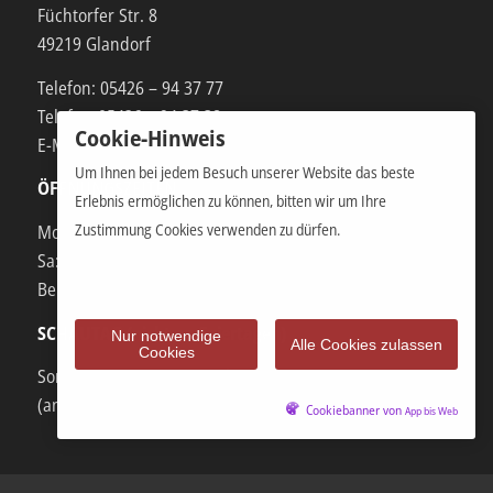
Füchtorfer Str. 8
49219 Glandorf
Telefon: 05426 – 94 37 77
Telefax: 05426 – 94 37 38
Cookie-Hinweis
E-Mail: info@heuger-glandorf.de
Um Ihnen bei jedem Besuch unserer Website das beste
ÖFFNUNGSZEITEN
Erlebnis ermöglichen zu können, bitten wir um Ihre
Zustimmung Cookies verwenden zu dürfen.
Mo-Fr: 07.00 – 12.00 und 13.00 – 17 Uhr
Sa: 08.00 – 12.00 Uhr (bitte vereinbaren Sie einen
Beratungstermin)
SCHAUTAG (nicht an Feiertagen)
Nur notwendige
Alle Cookies zulassen
Cookies
Sonntags: 11.00 – 17.00 Uhr
(an Schautagen darf nicht beraten & verkauft werden)
Cookiebanner von
App bis Web